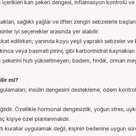
çerikleri kan şekeri dengesi, inflamasyon kontrolü ve
kları, sağlıklı yağlar ve liften zengin sebzelerle başlan
nler iyi seçenekler arasında yer alabilir.
kkat edilirken; yanında koyu yeşil yapraklı sebzeler v
 kinoa veya basmati pirinç gibi karbonhidrat kaynakları k
n şekerini hızlı yükseltmeyen; badem, fındık, orman meyv
lir mi?
uygulamaları; insülin dengesini destekleme, ödem kontro
ğildir. Özellikle hormonal dengesizlik, yoğun stres, uy
ç kişiye özel planlanmalıdır.
 kurallar uygulamak değil, kişinin bedenine uygun sürdü