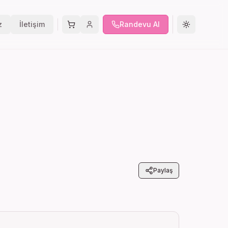
z
İletişim
Randevu Al
Tema değişt
Paylaş